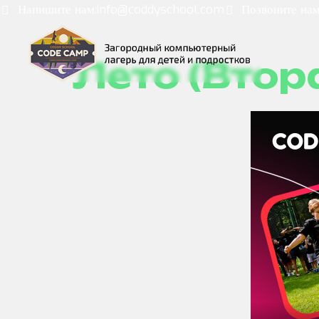
Напишите нам:
info@coddyschool.com
Позвоните нам
Лето (Втор