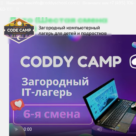
Напишите нам:
info@coddyschool.com
Позвоните нам:
+7 (495) 106-
60-11
Лето (Шестая смена
2023)